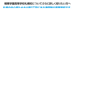
※ 高校卒業資格のみの一般コースもございます
高校卒業一般コース
広域通信制・単位制
学校法人山口精華学園
精華学園高等学校 札幌校
〒060-0063
北海道札幌市中央区南3条西3丁目12－3 N・メッセビル6F
TEL
011-212-1824
広域通信制・単位制
学校法人山口精華学園
精華学園高等学校 本校
山口県山口市小郡栄町5番22号